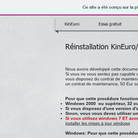
Ce site a été conçu sur la p
KinEuro
Essai gratuit
Réinstallation KinEur
Nous avons développé cette document
Si vous ne vous sentez pas capable d
vous disposez du contrat de maintena
un contrat de maintenance, 50 Eur sa
Pour que cette procédure fonctionn
Windows 2000 ou supérieur, 32 ou 
Si vous disposez d'une version d'a
Sinon, vous vous devez utiliser un
Si vous utilisez windows 7 ET acc
installer les mises à jour windows
Windows: Pour que cette procédure