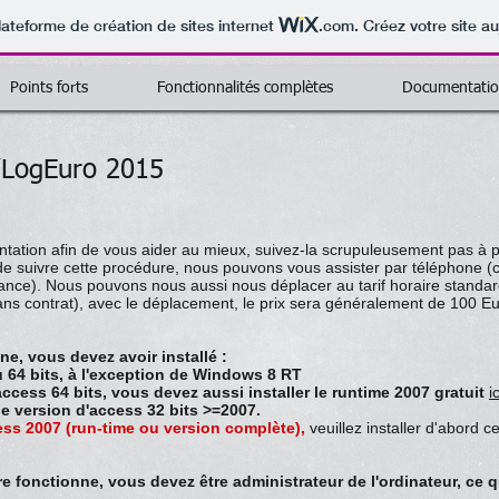
lateforme de création de sites internet
.com
. Créez votre site au
Points forts
Fonctionnalités complètes
Documentati
o/LogEuro 2015
ation afin de vous aider au mieux, suivez-la scrupuleusement pas à p
e suivre cette procédure, nous pouvons vous assister par téléphone (cet
nce). Nous pouvons nous aussi nous déplacer au tarif horaire standar
ns contrat), avec le déplacement, le prix sera généralement de 100 E
e, vous devez avoir installé :
64 bits, à l'exception de Windows 8 RT
ccess 64 bits, vous devez aussi installer le runtime 2007 gratuit
ic
e version d'access 32 bits >=2007.
ess 2007 (run-time ou version complète),
veuillez installer d'abord c
 fonctionne, vous devez être administrateur de l'ordinateur, ce