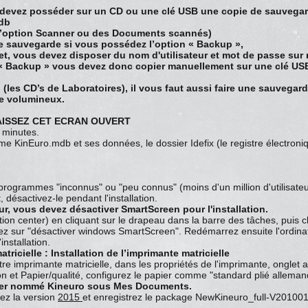
 devez posséder sur un CD ou une clé USB une copie de sauvegar
mdb
 l’option Scanner ou des Documents scannés)
de sauvegarde si vous possédez l’option « Backup »,
t, vous devez disposer du nom d'utilisateur et mot de passe sur 
 « Backup » vous devez donc copier manuellement sur une clé US
les CD’s de Laboratoires), il vous faut aussi faire une sauvegar
te volumineux.
AISSEZ CET ECRAN OUVERT
2 minutes.
e KinEuro.mdb et ses données, le dossier Idefix (le registre électron
 programmes "inconnus" ou "peu connus" (moins d'un million d'utilisateur
, désactivez-le pendant l'installation.
r, vous devez désactiver SmartScreen pour l'installation.
on center) en cliquant sur le drapeau dans la barre des tâches, puis c
z sur "désactiver windows SmartScreen". Redémarrez ensuite l'ordinate
nstallation.
ricielle : Installation de l’imprimante matricielle
otre imprimante matricielle, dans les propriétés de l'imprimante, onglet
ion et Papier/qualité, configurez le papier comme "standard plié alleman
sier nommé Kineuro sous Mes Documents.
gez la version
2015
et enregistrez le package NewKineuro_full-V20100