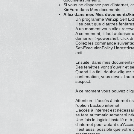
documents\Kineuro.
Si vous ne disposez pas d’internet,
KinEuro dans Mes documents.
Allez dans mes Mes documents\kineu
Un programme WinZip Self Extra
Il se peut que d'autres fenêtre
A un moment vous allez recevo
A ce moment, il faut autoriser c
démarrer=>powershell, click d
Collez les commande suivante
Set-ExecutionPolicy Unrestrict
exit
Ensuite, dans mes documents->K
Des fenêtres vont s'ouvrir et s
Quand il a fini,
double-cliquez s
confirmation, vous devez l'aut
suspect.
A ce moment vous pouvez cliqu
Attention: L'accès à internet es
l'option backup internet.
L'accès à internet est nécessa
se fera automatiquement si né
Une fois le logiciel installé e
d'internet pour autant qu'Access
Il est aussi possible que votr