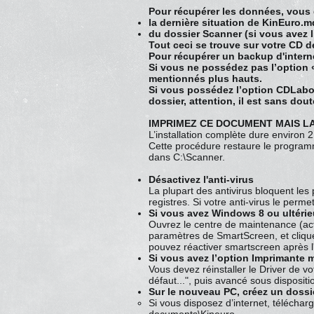
Pour récupérer les données, vous
la dernière situation de KinEuro.
du dossier Scanner (si vous avez
Tout ceci se trouve sur votre CD 
Pour récupérer un backup d'interne
Si vous ne possédez pas l’option
mentionnés plus hauts.
Si vous possédez l’option CDLabo (
dossier, attention, il est sans dou
IMPRIMEZ CE DOCUMENT MAIS L
L’installation complète dure environ 
Cette procédure restaure le programm
dans C:\Scanner.
Désactivez l'anti-virus
La plupart des antivirus bloquent les
registres. Si votre anti-virus le permet
Si vous avez Windows 8 ou ultérieu
Ouvrez le centre de maintenance (acti
paramètres de SmartScreen, et clique
pouvez réactiver smartscreen après l'i
Si vous avez l’option Imprimante mat
Vous devez réinstaller le Driver de v
défaut...", puis avancé sous disposit
Sur le nouveau PC, créez un dos
Si vous disposez d’internet, téléchar