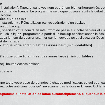
on
e installation". Tapez ensuite vos nom et prénom bien orthographiés, v
e contrat de licence. Le programme se bloque 30 jours après le début de
e bloque.
nées d'un backup
stallation » : Réinstallation par récupération d’un backup.
ion du backup.
et, spécifiez votre nom d'utilisateur/mot de passe sur notre serveur et
 clé usb, cliquez "programme à partir d'un backup et sélectionnez le fic
 tapez le nom du dossier scanner sur le nouveau pc et cliquez sur Dossi
 et démarrage.
7 et que votre écran n’est pas assez haut (mini-portables)
7 et que votre écran n’est pas assez large (mini-portables)
e), bouton Access options
n pane »
scanne toute votre base de données à chaque modification, ce qui peut 
rez votre anti-virus pour qu'il ne scanne pas le dossier kineuro OU le f
 programme d’installation se lance automatiquement, cliquer sur l