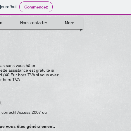
jourd'hui.
Commencez
on
Nous contacter
More
as sans vous hâter.
te assistance est gratuite si
d (40 Eur hors TVA si vous avez
ur hors TVA.
i
.
e
correctif Access 2007 ou
 que vous êtes généralement.