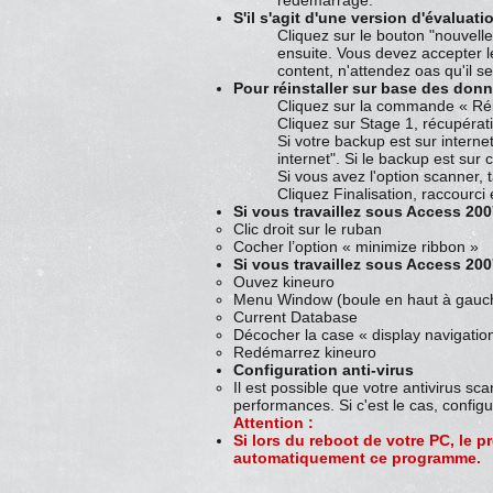
redémarrage.
S'il s'agit d'une version d'évaluati
Cliquez sur le bouton "nouvell
ensuite. Vous devez accepter l
content, n'attendez oas qu'il s
Pour réinstaller sur base des don
Cliquez sur la commande « Réin
Cliquez sur Stage 1, récupérat
Si votre backup est sur intern
internet". Si le backup est sur
Si vous avez l'option scanner,
Cliquez Finalisation, raccourci
Si vous travaillez sous Access 200
Clic droit sur le ruban
Cocher l’option « minimize ribbon »
Si vous travaillez sous Access 200
Ouvez kineuro
Menu Window (boule en haut à gauch
Current Database
Décocher la case « display navigatio
Redémarrez kineuro
Configuration anti-virus
Il est possible que votre antivirus 
performances. Si c'est le cas, configu
Attention :
Si lors du reboot de votre PC, le
automatiquement ce programme.