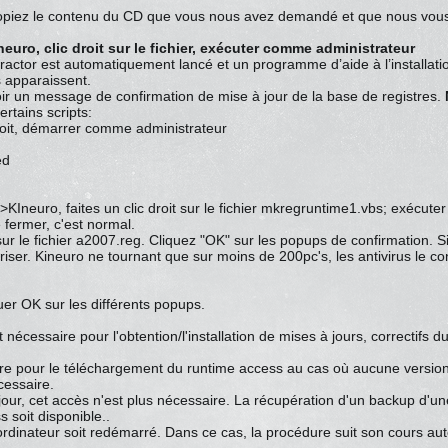
 copiez le contenu du CD que vous nous avez demandé et que nous vou
ro, clic droit sur le fichier, exécuter comme administrateur
ctor est automatiquement lancé et un programme d’aide à l’installatio
s apparaissent.
ir un message de confirmation de mise à jour de la base de registres.
ertains scripts:
roit, démarrer comme administrateur
:
ed
Ineuro, faites un clic droit sur le fichier mkregruntime1.vbs; exécute
e fermer, c'est normal.
ur le fichier a2007.reg. Cliquez "OK" sur les popups de confirmation. S
oriser. Kineuro ne tournant que sur moins de 200pc's, les antivirus le 
er OK sur les différents popups.
t nécessaire pour l'obtention/l'installation de mises à jours, correctifs du
ire pour le téléchargement du runtime access au cas où aucune version 
cessaire.
t à jour, cet accès n'est plus nécessaire. La récupération d'un backup d'
 soit disponible..
e ordinateur soit redémarré. Dans ce cas, la procédure suit son cours a